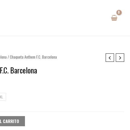
elona
/ Chaqueta Anthem F.C. Barcelona
.C. Barcelona
io
al
XL
0€.
L CARRITO