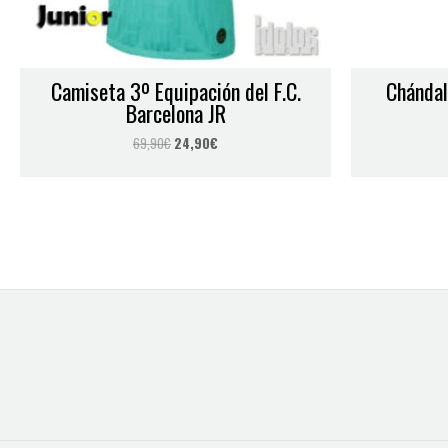
Nombre
*
Camiseta 3º Equipación del F.C.
Chándal 
Guarda mi nombre, correo electrónico y web en este navegador
Barcelona JR
69,90
€
24,90
€