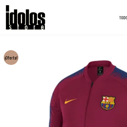
Ir
al
TOD
contenido
¡Oferta!