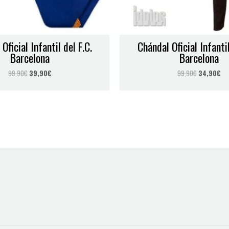
Correo electrónico
*
Oficial Infantil del F.C.
Chándal Oficial Infantil
 para la próxima vez que comente.
Barcelona
Barcelona
99,90
€
39,90
€
99,90
€
34,90
€