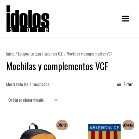
Ir
MAIN
al
MENU
contenido
Inicio
/
Equipos La Liga
/
Valencia C.F.
/ Mochilas y complementos VCF
Mochilas y complementos VCF
Mostrando los 4 resultados
Filter
El
El
El
El
¡Oferta!
¡Oferta!
precio
precio
precio
precio
original
actual
original
actual
era:
es:
era:
es: