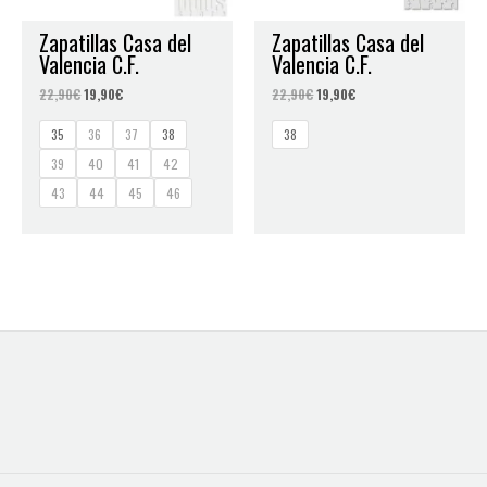
Zapatillas Casa del
Zapatillas Casa del
Valencia C.F.
Valencia C.F.
22,90
€
19,90
€
22,90
€
19,90
€
35
36
37
38
38
39
40
41
42
43
44
45
46