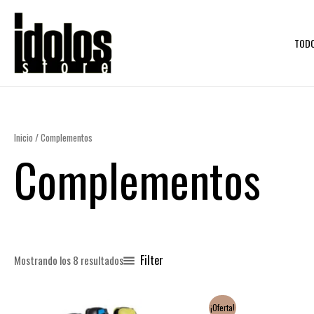
Ir
al
TOD
contenido
Inicio
/ Complementos
Complementos
Filter
Mostrando los 8 resultados
El
El
¡Oferta!