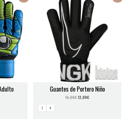
ecio
precio
precio
tual
original
actual
:
era:
es:
,90€.
15,00€.
12,00€.
Adulto
Guantes de Portero Niño
15,00
€
12,00
€
3
4