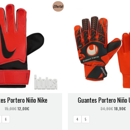
El
El
El
El
¡Oferta!
precio
precio
precio
pr
original
actual
original
ac
era:
es:
era:
es
15,00€.
12,00€.
34,90€.
18
es Portero Niño Nike
Guantes Portero Niño 
15,00
€
12,00
€
34,90
€
18,90
€
6
4
5