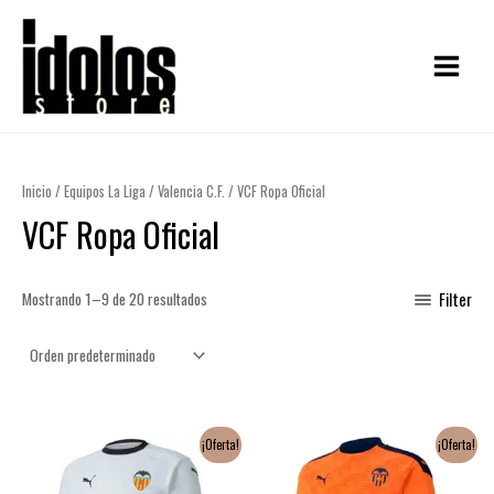
Ir
MAIN
al
MENU
contenido
Inicio
/
Equipos La Liga
/
Valencia C.F.
/ VCF Ropa Oficial
VCF Ropa Oficial
Mostrando 1–9 de 20 resultados
Filter
El
El
El
El
¡Oferta!
¡Oferta!
precio
precio
precio
precio
original
actual
original
actual
era:
es:
era:
es: