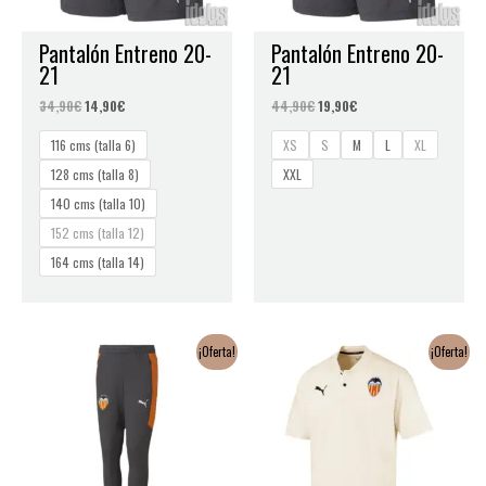
Pantalón Entreno 20-
Pantalón Entreno 20-
21
21
34,90
€
14,90
€
44,90
€
19,90
€
116 cms (talla 6)
XS
S
M
L
XL
128 cms (talla 8)
XXL
140 cms (talla 10)
152 cms (talla 12)
164 cms (talla 14)
El
El
El
El
¡Oferta!
¡Oferta!
precio
precio
precio
precio
original
actual
original
actual
era:
es:
era:
es:
49,90€.
18,90€.
34,90€.
14,90€.