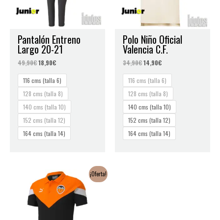
Pantalón Entreno
Polo Niño Oficial
Largo 20-21
Valencia C.F.
49,90
€
18,90
€
34,90
€
14,90
€
116 cms (talla 6)
116 cms (talla 6)
128 cms (talla 8)
128 cms (talla 8)
140 cms (talla 10)
140 cms (talla 10)
152 cms (talla 12)
152 cms (talla 12)
164 cms (talla 14)
164 cms (talla 14)
El
El
¡Oferta!
precio
precio
original
actual
era:
es:
39,90€.
18,90€.