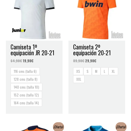
64,90€.
19,90€.
89,90€.
29,90€.
Camiseta 1º
Camiseta 2º
equipación JR 20-21
equipación 20-21
64,90
€
19,90
€
89,90
€
29,90
€
116 cms (talla 6)
XS
S
M
L
XL
128 cms (talla 8)
XXL
140 cms (talla 10)
152 cms (talla 12)
164 cms (talla 14)
El
El
El
El
¡Oferta!
¡Oferta!
precio
precio
precio
precio