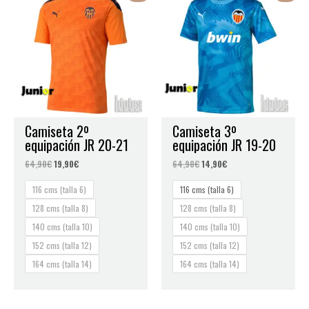
original
actual
original
actual
era:
es:
era:
es:
64,90€.
19,90€.
64,90€.
14,90€.
Camiseta 2º
Camiseta 3º
equipación JR 20-21
equipación JR 19-20
64,90
€
19,90
€
64,90
€
14,90
€
116 cms (talla 6)
116 cms (talla 6)
128 cms (talla 8)
128 cms (talla 8)
140 cms (talla 10)
140 cms (talla 10)
152 cms (talla 12)
152 cms (talla 12)
164 cms (talla 14)
164 cms (talla 14)