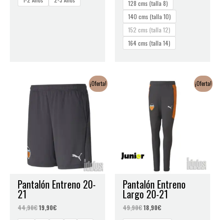
128 cms (talla 8)
140 cms (talla 10)
152 cms (talla 12)
164 cms (talla 14)
El
El
El
El
¡Oferta!
¡Oferta!
precio
precio
precio
precio
original
actual
original
actual
era:
es:
era:
es:
44,90€.
19,90€.
49,90€.
18,90€.
Pantalón Entreno 20-
Pantalón Entreno
21
Largo 20-21
44,90
€
19,90
€
49,90
€
18,90
€