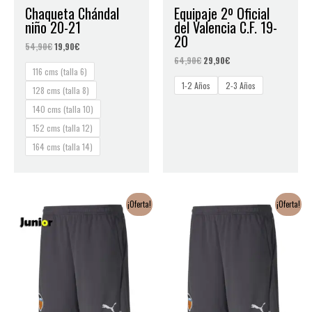
Chaqueta Chándal
Equipaje 2º Oficial
niño 20-21
del Valencia C.F. 19-
20
54,90
€
19,90
€
64,90
€
29,90
€
116 cms (talla 6)
1-2 Años
2-3 Años
128 cms (talla 8)
140 cms (talla 10)
152 cms (talla 12)
164 cms (talla 14)
El
El
El
El
¡Oferta!
¡Oferta!
precio
precio
precio
precio
original
actual
original
actual
era:
es:
era:
es:
34,90€.
14,90€.
44,90€.
19,90€.