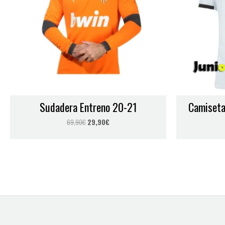
Nombre
*
Sudadera Entreno 20-21
Camiseta
Guarda mi nombre, correo electrónico y web en este navegador
69,90
€
29,90
€