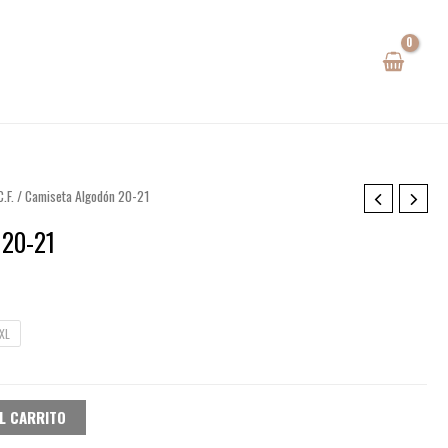
.F.
/ Camiseta Algodón 20-21
 20-21
io
al
XL
0€.
L CARRITO