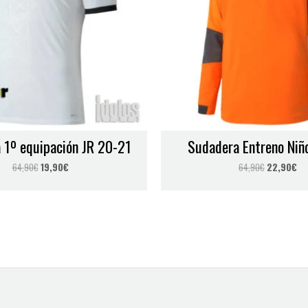
Correo electrónico
*
 1º equipación JR 20-21
Sudadera Entreno Niñ
 para la próxima vez que comente.
64,90
€
19,90
€
64,90
€
22,90
€