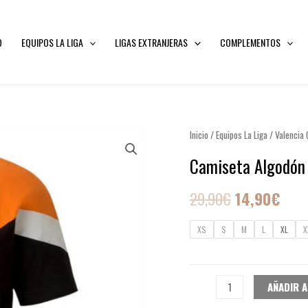
O
EQUIPOS LA LIGA
LIGAS EXTRANJERAS
COMPLEMENTOS
Camiseta
Inicio
/
Equipos La Liga
El
/
Valencia C
El
Algodón
Camiseta Algodón
precio
prec
20-
21
original
actu
29,90
€
14,90
€
cantidad
era:
es:
XS
S
M
L
XL
X
29,90€.
14,9
AÑADIR A