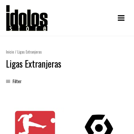
Ir
MAIN
al
MENU
contenido
Inicio
/ Ligas Extranjeras
Ligas Extranjeras
Filter