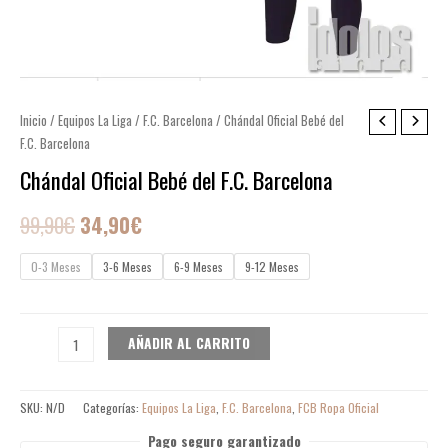
Chándal
Inicio
/
Equipos La Liga
/
F.C. Barcelona
/ Chándal Oficial Bebé del
El
El
F.C. Barcelona
Oficial
precio
precio
Bebé
Chándal Oficial Bebé del F.C. Barcelona
del
original
actual
99,90
€
34,90
€
F.C.
era:
es:
Barcelona
0-3 Meses
3-6 Meses
6-9 Meses
9-12 Meses
cantidad
99,90€.
34,90€.
AÑADIR AL CARRITO
SKU:
N/D
Categorías:
Equipos La Liga
,
F.C. Barcelona
,
FCB Ropa Oficial
Pago seguro garantizado