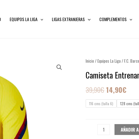
O
EQUIPOS LA LIGA
LIGAS EXTRANJERAS
COMPLEMENTOS
Camiseta
Inicio
/
Equipos La Liga
El
/
F.C. Barc
El
Entrenamiento
Camiseta Entrenam
precio
prec
del
F.C.
original
actu
39,90
€
14,90
€
Barcelona
era:
es:
JR
116 cms (talla 6)
128 cms (tal
cantidad
39,90€.
14,9
AÑADIR A