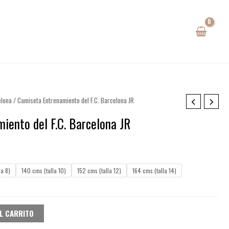
elona
/ Camiseta Entrenamiento del F.C. Barcelona JR
iento del F.C. Barcelona JR
io
al
la 8)
140 cms (talla 10)
152 cms (talla 12)
164 cms (talla 14)
0€.
L CARRITO