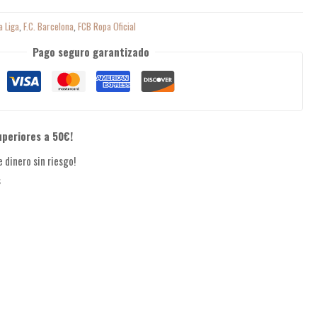
a Liga
,
F.C. Barcelona
,
FCB Ropa Oficial
Pago seguro garantizado
uperiores a 50€!
 dinero sin riesgo!
s