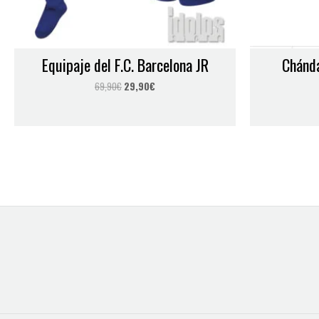
Nombre
*
Equipaje del F.C. Barcelona JR
Chánda
Guarda mi nombre, correo electrónico y web en este navegador
69,90
€
29,90
€