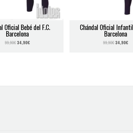
Correo electrónico
*
l Oficial Bebé del F.C.
Chándal Oficial Infantil
 para la próxima vez que comente.
Barcelona
Barcelona
99,90
€
34,90
€
99,90
€
34,90
€