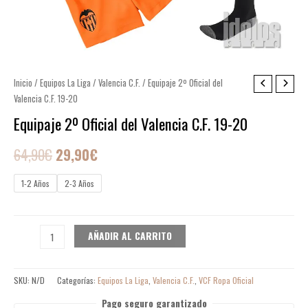
Equipaje
Inicio
/
Equipos La Liga
/
Valencia C.F.
/ Equipaje 2º Oficial del
El
El
Valencia C.F. 19-20
2º
precio
precio
Oficial
Equipaje 2º Oficial del Valencia C.F. 19-20
del
original
actual
64,90
€
29,90
€
Valencia
era:
es:
C.F.
1-2 Años
2-3 Años
19-
64,90€.
29,90€.
20
cantidad
AÑADIR AL CARRITO
SKU:
N/D
Categorías:
Equipos La Liga
,
Valencia C.F.
,
VCF Ropa Oficial
Pago seguro garantizado