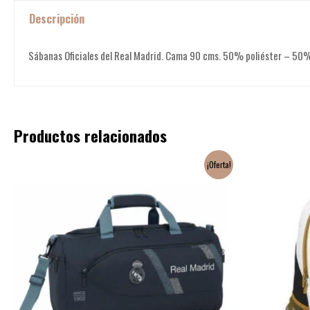
Descripción
Sábanas Oficiales del Real Madrid. Cama 90 cms. 50% poliéster – 50%
Productos relacionados
El
El
¡Oferta!
precio
precio
original
actual
era:
es:
42,90€.
24,90€.