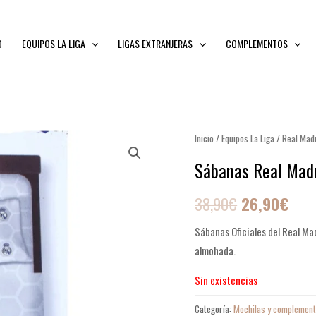
O
EQUIPOS LA LIGA
LIGAS EXTRANJERAS
COMPLEMENTOS
Inicio
/
Equipos La Liga
El
/
Real Madr
El
Sábanas Real Mad
precio
prec
original
actu
38,90
€
26,90
€
era:
es:
Sábanas Oficiales del Real M
almohada.
38,90€.
26,
Sin existencias
Categoría:
Mochilas y complemen