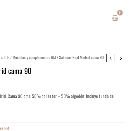
id C.F.
/
Mochilas y complementos RM
/ Sábanas Real Madrid cama 90
rid cama 90
io
al
adrid. Cama 90 cms. 50% poliéster – 50% algodón. Incluye funda de
90€.
tos RM