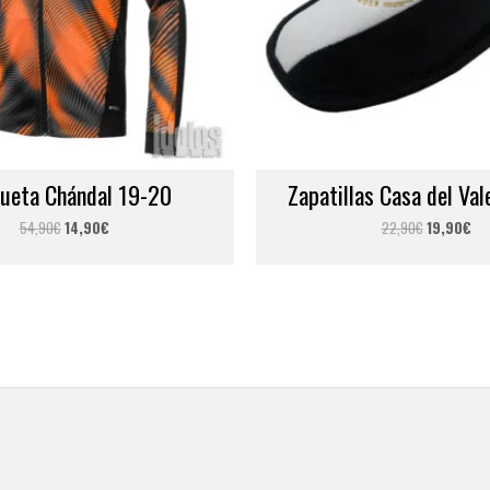
ueta Chándal 19-20
Zapatillas Casa del Vale
54,90
€
14,90
€
22,90
€
19,90
€