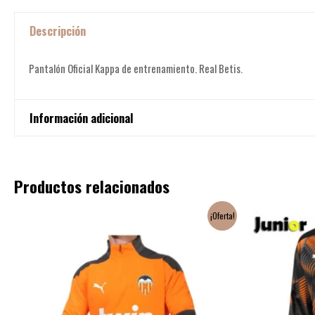
Descripción
Pantalón Oficial Kappa de entrenamiento. Real Betis.
Información adicional
Talla
M, L
Productos relacionados
El
El
¡Oferta!
precio
precio
original
actual
era:
es:
69,90€.
29,90€.