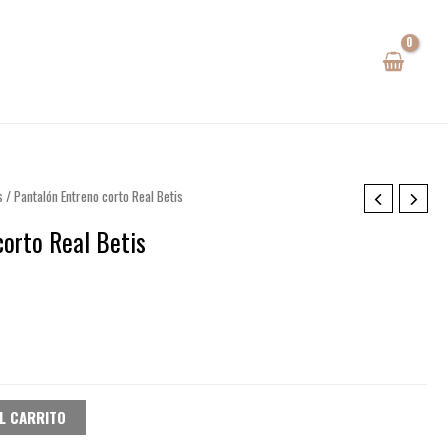
s
/ Pantalón Entreno corto Real Betis
corto Real Betis
io
al
0€.
L CARRITO