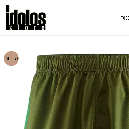
Ir
al
TOD
contenido
¡Oferta!