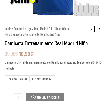
Camiseta
Inicio
/
Equipos La Liga
/
Real Madrid C.F.
/
Ropa Oficial
El
El
RM
/ Camiseta Entrenamiento Real Madrid Niño
Entrenamiento
precio
precio
Real
Camiseta Entrenamiento Real Madrid Niño
Madrid
original
actual
39,90
€
16,90
€
Niño
era:
es:
cantidad
Camiseta Oficial de entrenamiento del Real Madrid. Adidas. Temporada 2018-19.
39,90€.
16,90€.
Poliéster.
128 cms (talla 8)
152 cms (talla 12)
AÑADIR AL CARRITO